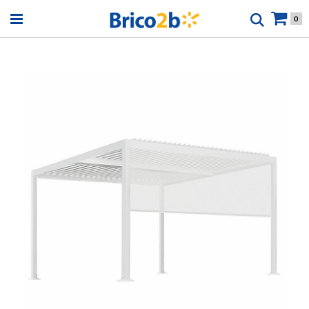
Open menu
0