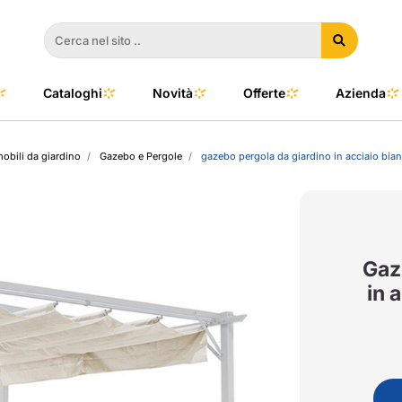
Cataloghi
Novità
Offerte
Azienda
mobili da giardino
Gazebo e Pergole
gazebo pergola da giardino in acciaio bia
a
e
dino
l Color
no
oor
Gaz
in 
talia
to e Clima