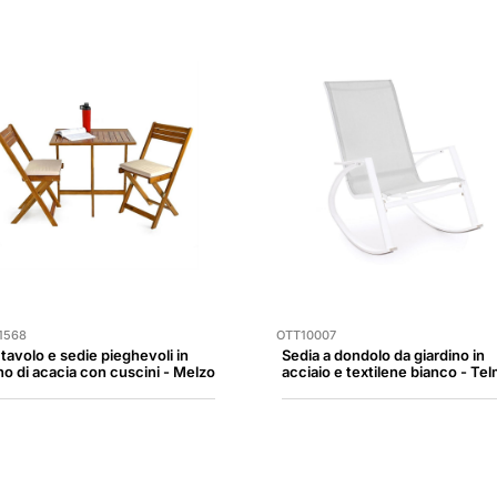
1568
OTT10007
 tavolo e sedie pieghevoli in
Sedia a dondolo da giardino in
no di acacia con cuscini - Melzo
acciaio e textilene bianco - Te