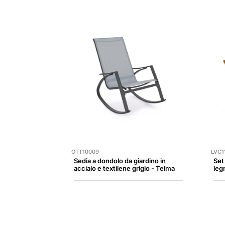
OTT10009
LVC1
Sedia a dondolo da giardino in
Set
acciaio e textilene grigio - Telma
leg