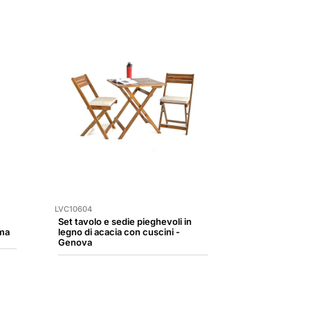
LVC10604
Set tavolo e sedie pieghevoli in
lma
legno di acacia con cuscini -
Genova