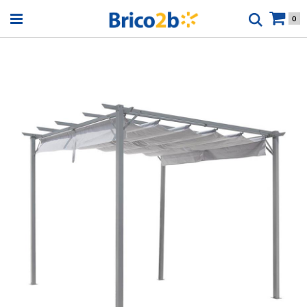
Open menu
0