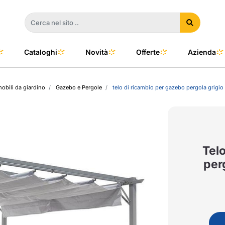
Cataloghi
Novità
Offerte
Azienda
mobili da giardino
Gazebo e Pergole
telo di ricambio per gazebo pergola grigi
a
e
dino
l Color
no
oor
Tel
per
talia
to e Clima