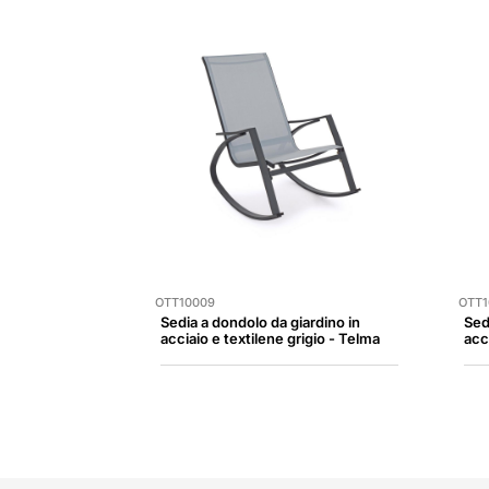
OTT10009
OTT1
Sedia a dondolo da giardino in
Sed
acciaio e textilene grigio - Telma
acc