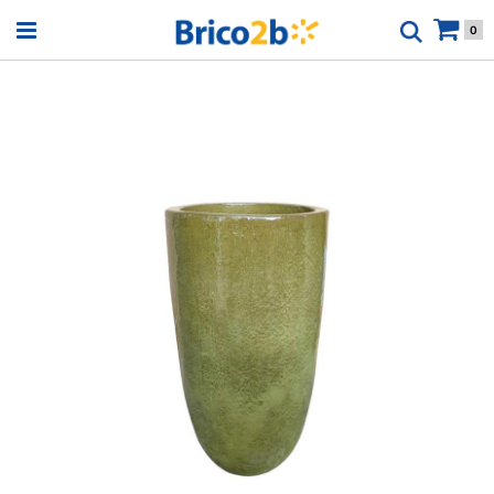
Open menu
0