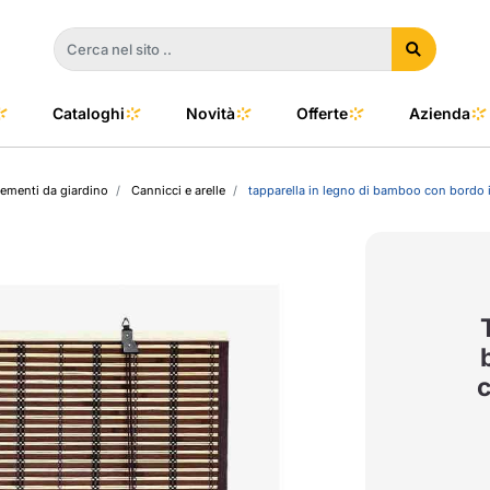
Cataloghi
Novità
Offerte
Azienda
menti da giardino
Cannicci e arelle
tapparella in legno di bamboo con bord
a
e
dino
l Color
no
oor
talia
to e Clima