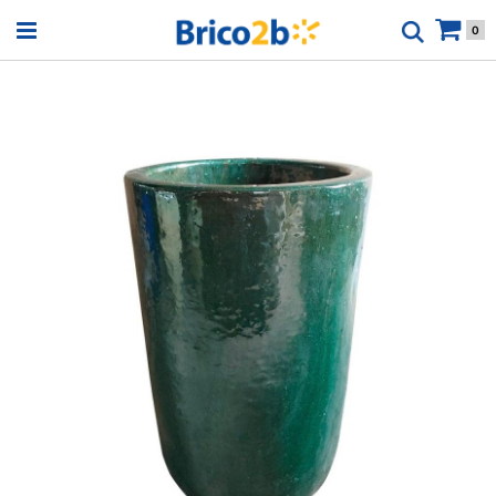
Open menu
0