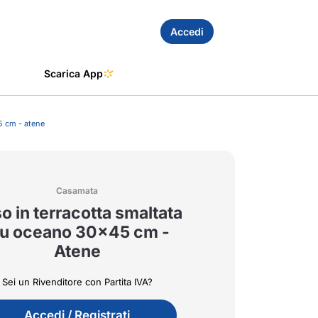
Accedi
Scarica App
5 cm - atene
Casamata
o in terracotta smaltata
lu oceano 30x45 cm -
Atene
Sei un Rivenditore con Partita IVA?
Accedi / Registrati