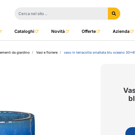
Cataloghi
Novità
Offerte
Azienda
menti da giardino
Vasi e fioriere
vaso in terracotta smaltata blu oceano 30x4
a
e
dino
l Color
no
oor
Vas
b
talia
to e Clima