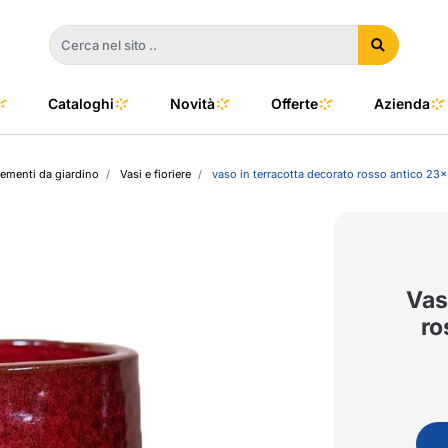
Cataloghi
Novità
Offerte
Azienda
menti da giardino
Vasi e fioriere
vaso in terracotta decorato rosso antico 23
a
e
dino
l Color
no
oor
Vas
ro
talia
to e Clima