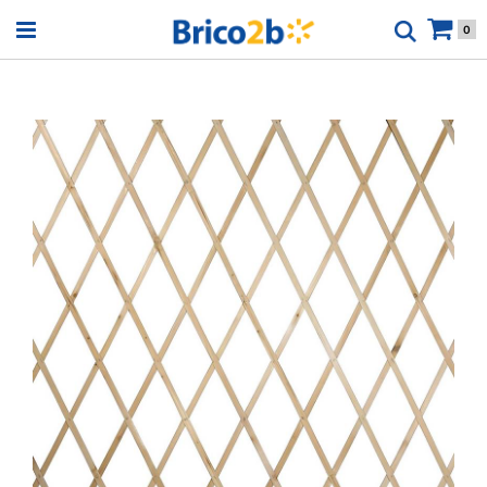
Open menu
0