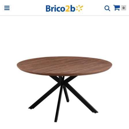
Open menu
0