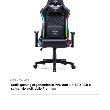
ANJLK-TA-402
Sedia gaming ergonomica in PVC con luci LED RGB e
schienale inclinabile Premium