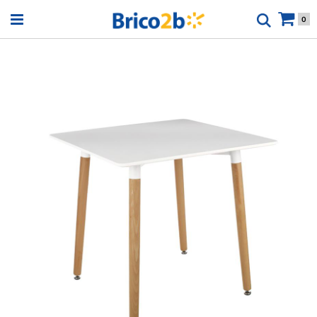
Open menu
0