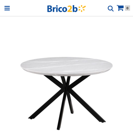
Open menu
0