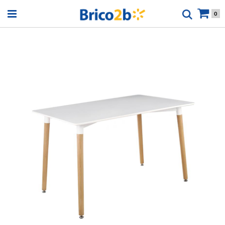
Open menu
0