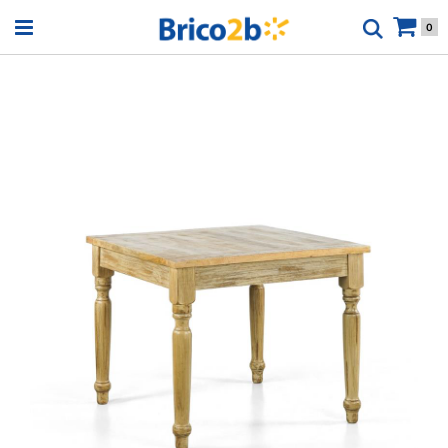
Open menu
0