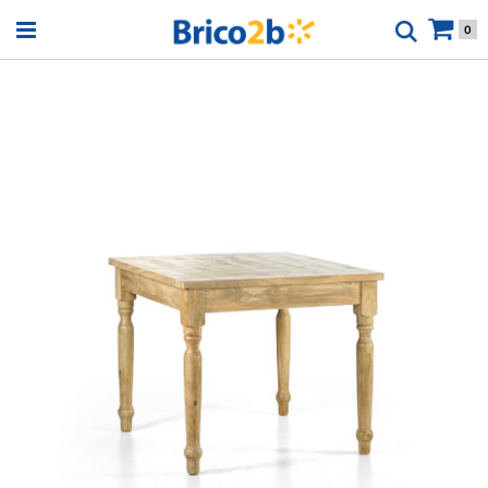
Open menu
0