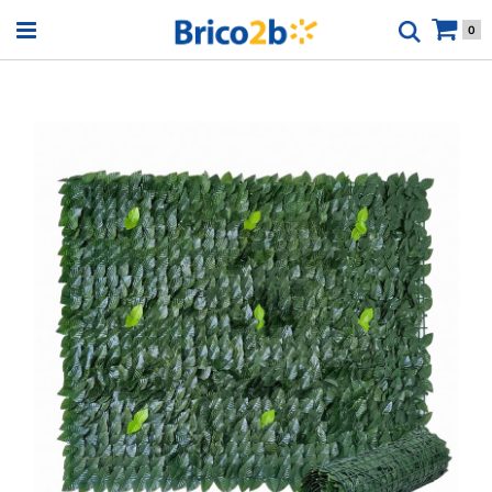
Open menu
0