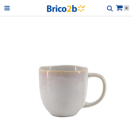
Open menu
0