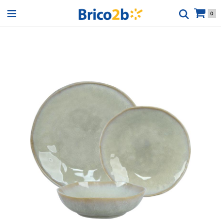
Open menu
0