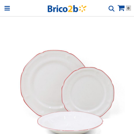
Open menu
0