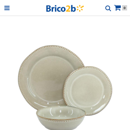
Open menu
0