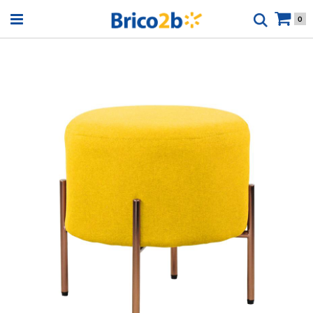
Open menu
0