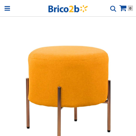
Open menu
0