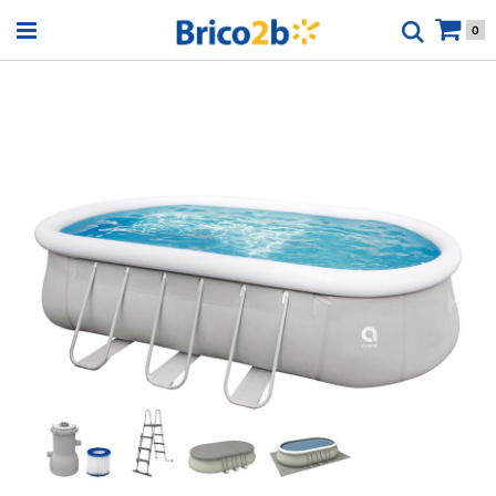
Open menu
0