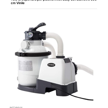
cm Vinile
INT26644