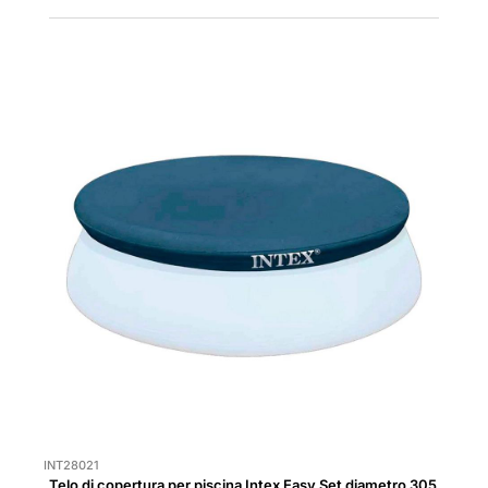
INT28021
Telo di copertura per piscina Intex Easy Set diametro 305