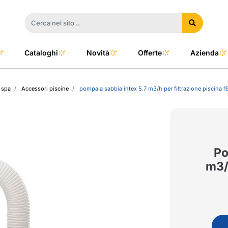
Cataloghi
Novità
Offerte
Azienda
 spa
Accessori piscine
pompa a sabbia intex 5.7 m3/h per filtrazione piscina 1
a
e
dino
l Color
no
oor
Po
m3/h
talia
to e Clima