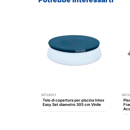
INT28021
INT2
Telo di copertura per piscina Intex
Pisc
Easy Set diametro 305 cm Vinile
Fra
Acc