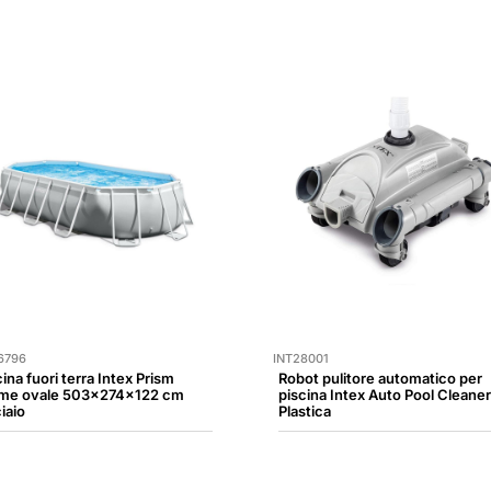
6796
INT28001
ina fuori terra Intex Prism
Robot pulitore automatico per
me ovale 503x274x122 cm
piscina Intex Auto Pool Cleaner
iaio
Plastica