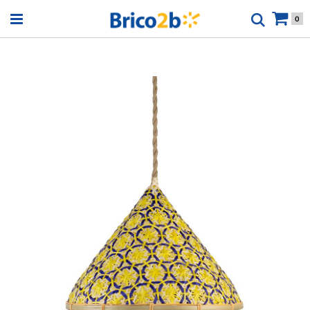
Open menu
0