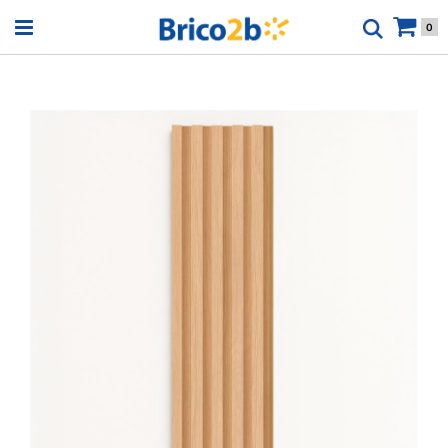
Open menu
0