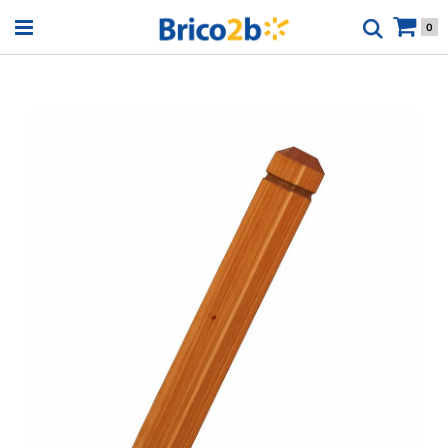
Open menu
0