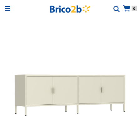
Open menu
0