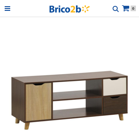
Open menu
0