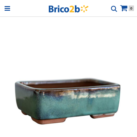
Open menu
0