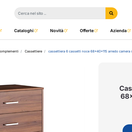
Cataloghi
Novità
Offerte
Azienda
complementi
Cassettiere
cassettiera 6 cassetti noce 68x40x115 arredo camera
a
e
dino
l Color
no
oor
Cas
68x
talia
to e Clima