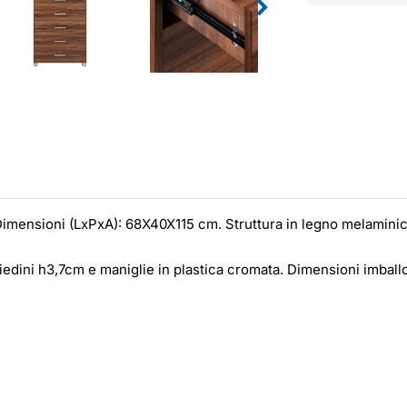
 Dimensioni (LxPxA): 68X40X115 cm. Struttura in legno melaminic
edini h3,7cm e maniglie in plastica cromata. Dimensioni imball