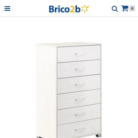
Open menu
0