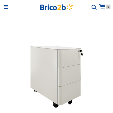
Open menu
0