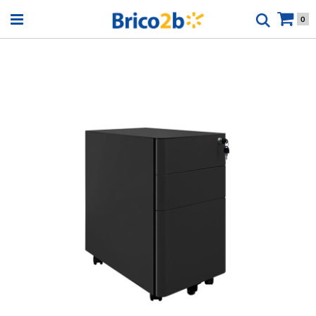
Open menu
0