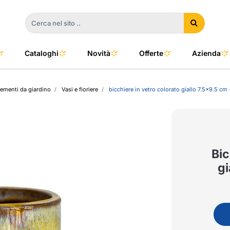
Cataloghi
Novità
Offerte
Azienda
menti da giardino
Vasi e fioriere
bicchiere in vetro colorato giallo 7.5x9.5 cm 
a
e
dino
l Color
no
oor
Bic
gi
talia
to e Clima