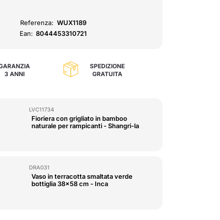
Referenza:
WUX1189
Ean:
8044453310721
GARANZIA
SPEDIZIONE
3 ANNI
GRATUITA
LVC11734
Fioriera con grigliato in bamboo
naturale per rampicanti - Shangri-la
DRA031
Vaso in terracotta smaltata verde
bottiglia 38x58 cm - Inca