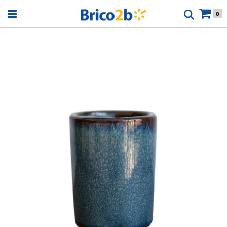
Open menu
0