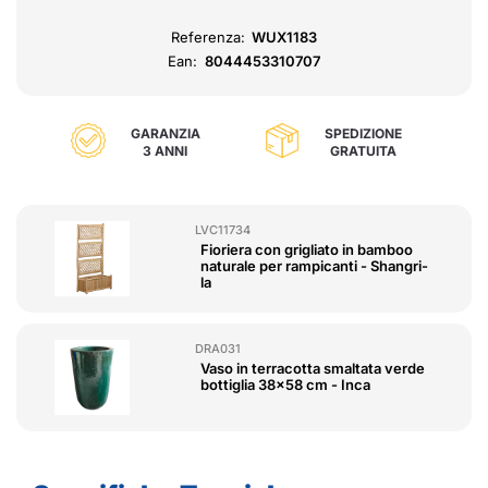
Referenza:
WUX1183
Ean:
8044453310707
GARANZIA
SPEDIZIONE
3 ANNI
GRATUITA
LVC11734
Fioriera con grigliato in bamboo
naturale per rampicanti - Shangri-
la
DRA031
Vaso in terracotta smaltata verde
bottiglia 38x58 cm - Inca