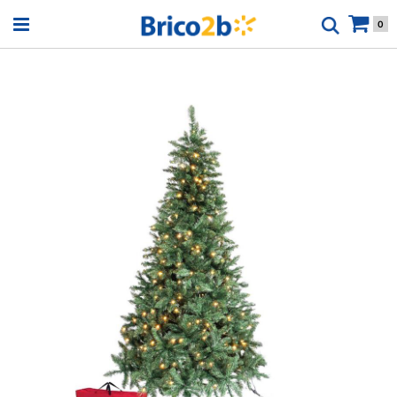
Open menu
0