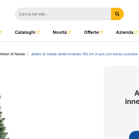
Cataloghi
Novità
Offerte
Azienda
Alberi di Natale
albero di natale verde innevato 150 cm in pvc con borsa custodia
a
e
dino
l Color
no
oor
A
inn
talia
to e Clima