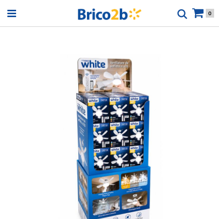
Open menu
0