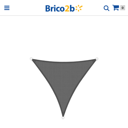
Open menu
0