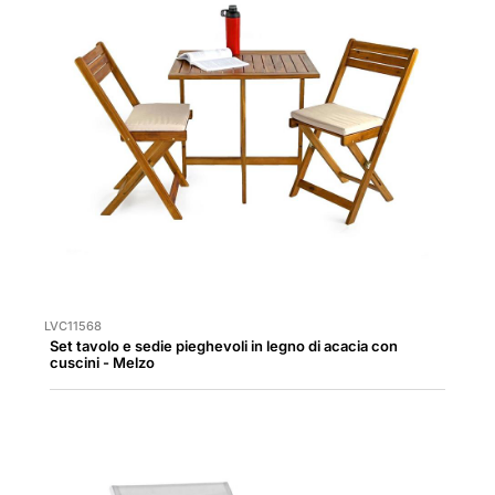
LVC11568
Set tavolo e sedie pieghevoli in legno di acacia con
cuscini - Melzo