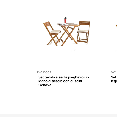
LVC10604
LVC1
Set tavolo e sedie pieghevoli in
Set
legno di acacia con cuscini -
leg
Genova