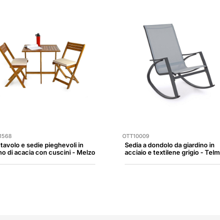
1568
OTT10009
 tavolo e sedie pieghevoli in
Sedia a dondolo da giardino in
no di acacia con cuscini - Melzo
acciaio e textilene grigio - Tel