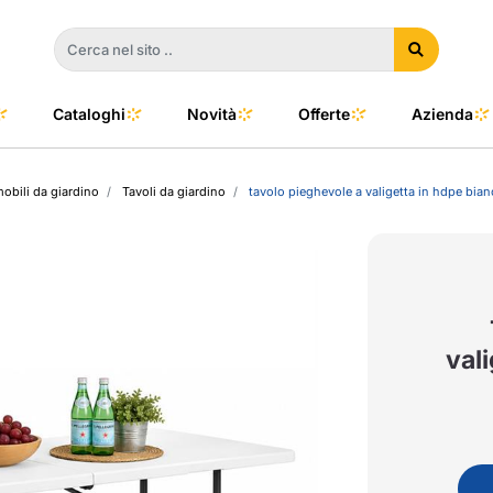
Cataloghi
Novità
Offerte
Azienda
mobili da giardino
Tavoli da giardino
tavolo pieghevole a valigetta in hdpe bia
a
e
dino
l Color
no
oor
val
talia
to e Clima