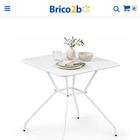
Open menu
0