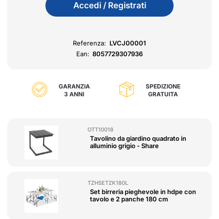
Accedi / Registrati
Referenza:
LVCJ00001
Ean:
8057729307936
GARANZIA
SPEDIZIONE
3 ANNI
GRATUITA
OTT10018
Tavolino da giardino quadrato in
alluminio grigio - Share
TZHSETZK180L
Set birreria pieghevole in hdpe con
tavolo e 2 panche 180 cm