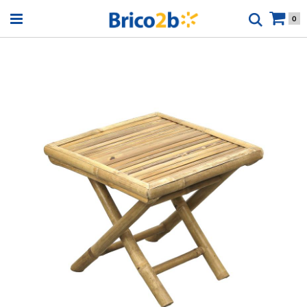
Open menu
0