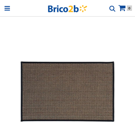
Open menu
0