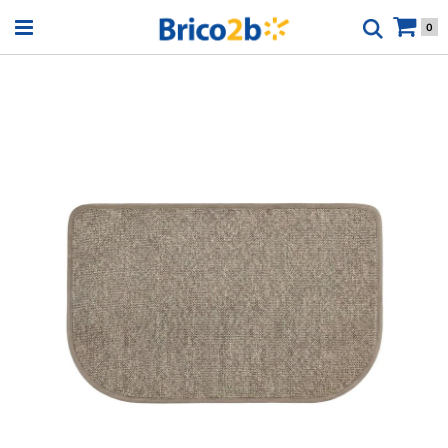
Open menu
0