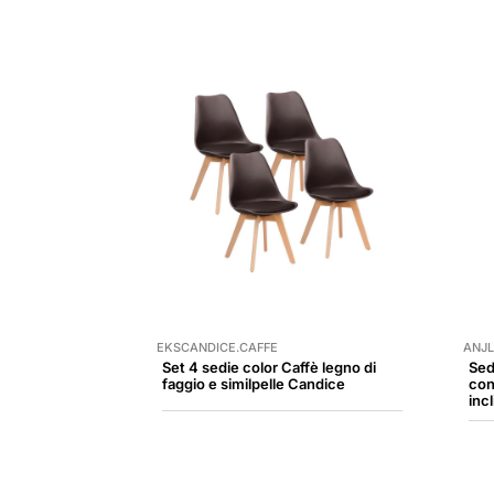
EKSCANDICE.CAFFE
ANJL
Set 4 sedie color Caffè legno di
Sed
faggio e similpelle Candice
con
inc