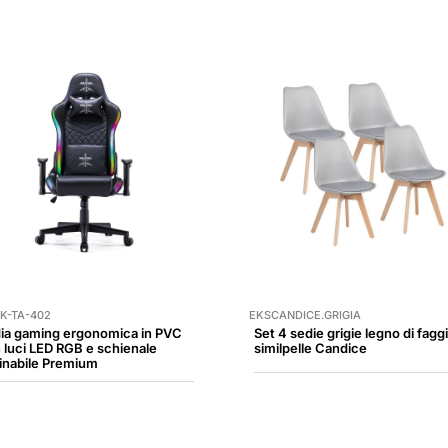
K-TA-402
EKSCANDICE.GRIGIA
ia gaming ergonomica in PVC
Set 4 sedie grigie legno di fagg
 luci LED RGB e schienale
similpelle Candice
linabile Premium