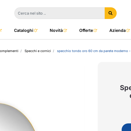
Cataloghi
Novità
Offerte
Azienda
complementi
Specchi e cornici
specchio tondo oro 60 cm da parete moderno -
a
e
dino
l Color
no
oor
Spe
talia
to e Clima