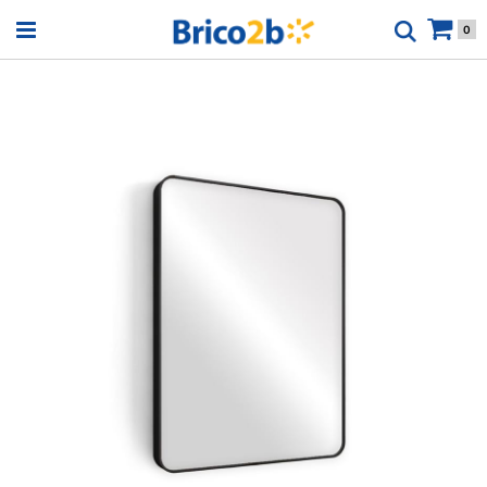
Open menu
0