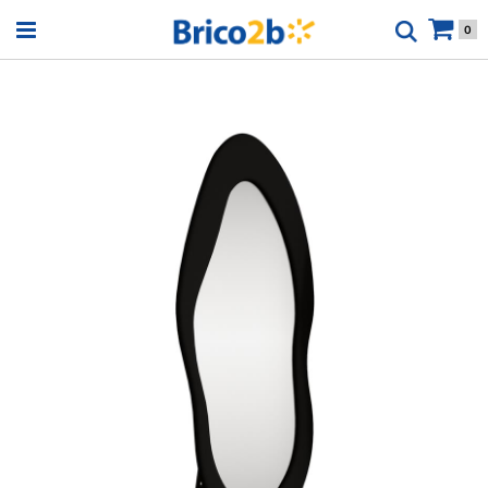
Open menu
0