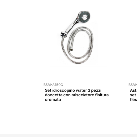
BSM-A150C
BSM
Set idroscopino water 3 pezzi
Ast
doccetta con miscelatore finitura
set
cromata
fles