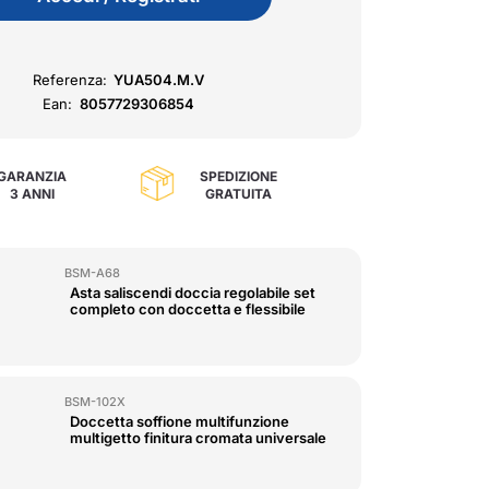
Referenza:
YUA504.M.V
Ean:
8057729306854
GARANZIA
SPEDIZIONE
3 ANNI
GRATUITA
BSM-A68
Asta saliscendi doccia regolabile set
completo con doccetta e flessibile
BSM-102X
Doccetta soffione multifunzione
multigetto finitura cromata universale