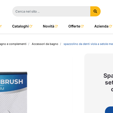
Cataloghi
Novità
Offerte
Azienda
bagno e complementi
Accessori da bagno
spazzolino da denti viola a setole m
a
e
dino
l Color
no
oor
Spa
se
talia
to e Clima